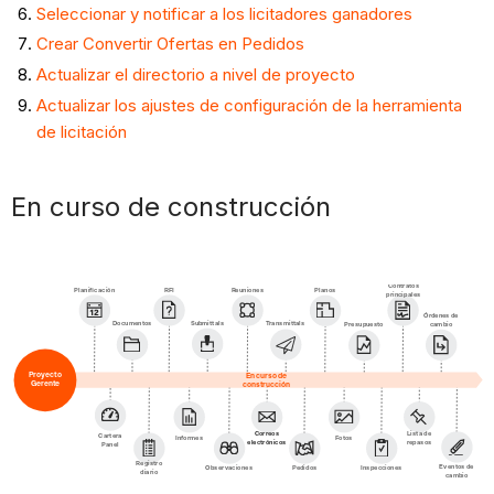
del
Seleccionar y notificar a los licitadores ganadores
proyecto
Crear Convertir Ofertas en Pedidos
Actualizar el directorio a nivel de proyecto
Actualizar los ajustes de configuración de la herramienta
de licitación
En curso de construcción
Contratos
Planificación
RFI
Reuniones
Planos
principales
Órdenes de
Submittals
Documentos
Transmittals
Presupuesto
cambio
Proyecto
En curso de
Gerente
construcción
Correos
Lista de
Cartera
Informes
Fotos
electrónicos
repasos
Panel
Registro
Eventos de
Observaciones
Pedidos
Inspecciones
diario
cambio