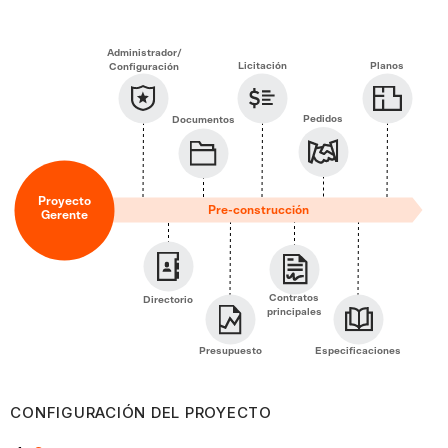
Configuración
del
Administrador/
proyecto
Licitación
Planos
Configuración
Licitación
En
Pedidos
Documentos
curso
de
construcción
Proyecto
Pre-construcción
Gerente
Supervisar
la
actividad
del
Contratos
Directorio
principales
proyecto
Gestión
Presupuesto
Especificaciones
de
la
CONFIGURACIÓN DEL PROYECTO
documentación