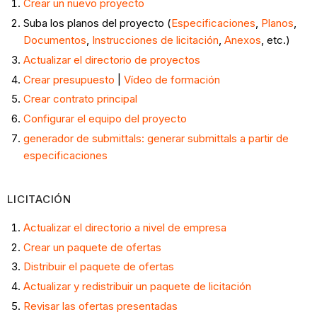
Gestión
Crear un nuevo proyecto
financiera
Suba los planos del proyecto (
Especificaciones
,
Planos
,
Interacciones
Documentos
,
Instrucciones de licitación
,
Anexos
, etc.)
con
Actualizar el directorio de proyectos
el
Crear presupuesto
|
Vídeo de formación
equipo
Crear contrato principal
de
Configurar el equipo del proyecto
diseño
generador de submittals: generar submittals a partir de
Interacciones
especificaciones
con
los
subcontratistas
LICITACIÓN
Interacciones
Actualizar el directorio a nivel de empresa
con
el
Crear un paquete de ofertas
propietario
Distribuir el paquete de ofertas
Postconstrucción
Actualizar y redistribuir un paquete de licitación
Cierre
Revisar las ofertas presentadas