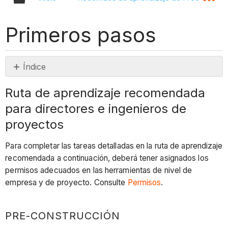
Primeros pasos
Índice
Ruta
Ruta de aprendizaje recomendada
de
para directores e ingenieros de
aprendizaje
recomendada
proyectos
para
directores
Para completar las tareas detalladas en la ruta de aprendizaje
e
recomendada a continuación, deberá tener asignados los
ingenieros
permisos adecuados en las herramientas de nivel de
de
empresa y de proyecto. Consulte
Permisos
.
proyectos
Pre-
PRE-CONSTRUCCIÓN
construcción