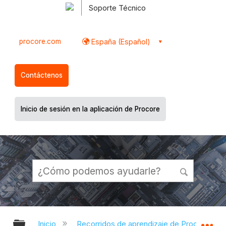
Soporte Técnico
procore.com
España (Español)
Contáctenos
Inicio de sesión en la aplicación de Procore
Expandir/contraer jerarquía global
Ex
Inicio
Recorridos de aprendizaje de Procore