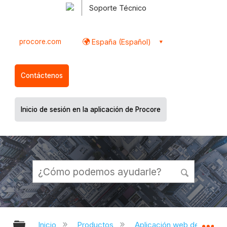
Soporte Técnico
procore.com
España (Español)
Contáctenos
Inicio de sesión en la aplicación de Procore
Expandir/contraer jerarquía global
Ex
Inicio
Productos
Aplicación web de Proco