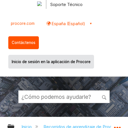
Soporte Técnico
procore.com
España (Español)
Contáctenos
Inicio de sesión en la aplicación de Procore
Expandir/contraer jerarquía global
Ex
Inicio
Recorridos de aprendizaje de Procore