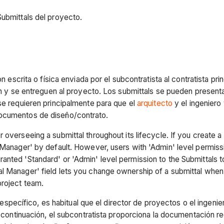
Submittals del proyecto.
ón escrita o física enviada por el subcontratista al contratista p
quen y se entreguen al proyecto. Los submittals se pueden presen
se requieren principalmente para que el
arquitecto
y el ingeniero 
documentos de diseño/contrato.
r overseeing a submittal throughout its lifecycle. If you create 
Manager' by default. However, users with 'Admin' level permissio
nted 'Standard' or 'Admin' level permission to the Submittals to
l Manager' field lets you change ownership of a submittal when 
project team.
ecífico, es habitual que el director de proyectos o el ingenie
 A continuación, el subcontratista proporciona la documentación 