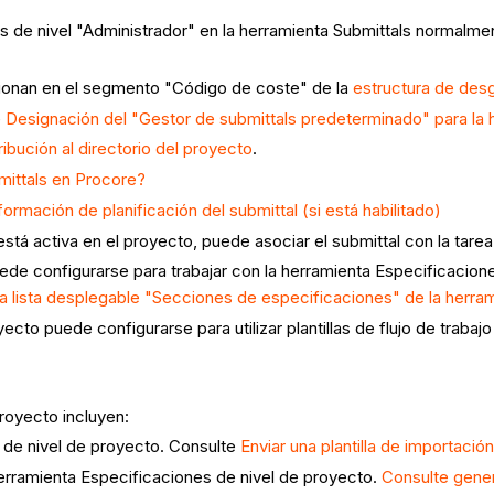
s de nivel "Administrador" en la herramienta Submittals normalmen
tionan en el segmento "Código de coste" de la
estructura de desg
e
Designación del "Gestor de submittals predeterminado" para la 
ibución al directorio del proyecto
.
ittals en Procore?
formación de planificación del submittal (si está habilitado)
 está activa en el proyecto, puede asociar el submittal con la tare
ede configurarse para trabajar con la herramienta Especificacion
 lista desplegable "Secciones de especificaciones" de la herram
yecto puede configurarse para utilizar plantillas de flujo de trabaj
royecto incluyen:
s de nivel de proyecto. Consulte
Enviar una plantilla de importaci
herramienta Especificaciones de nivel de proyecto.
Consulte gener