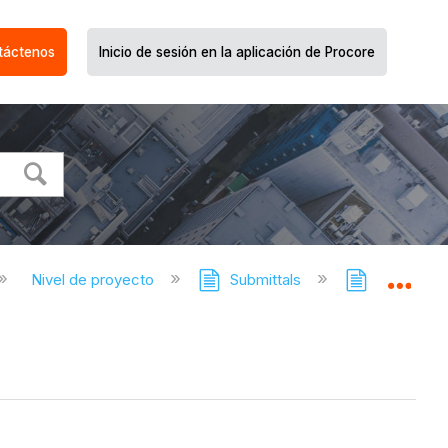
táctenos
Inicio de sesión en la aplicación de Procore
Nivel de proyecto
Submittals
Submittals
Expa