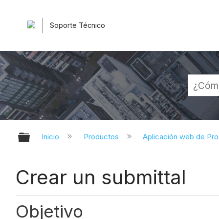
Soporte Técnico
Expandir/contraer jerarquía globa
Inicio
Productos
Aplicación web de Pr
Crear un submittal
Objetivo