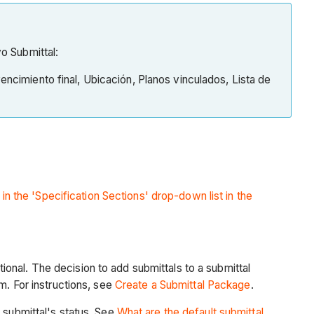
o Submittal:
ncimiento final, Ubicación, Planos vinculados, Lista de
in the 'Specification Sections' drop-down list in the
tional. The decision to add submittals to a submittal
. For instructions, see
Create a Submittal Package
.
a submittal's status. See
What are the default submittal