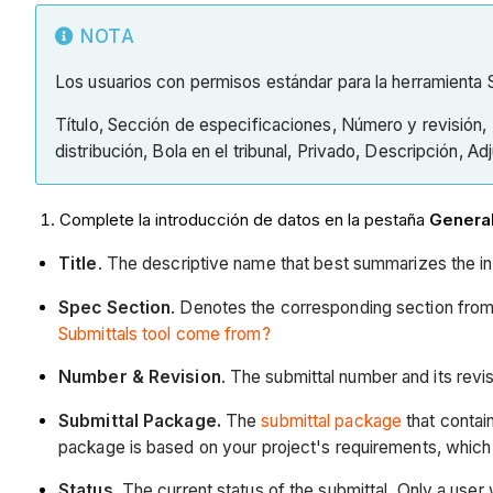
NOTA
Los usuarios con permisos estándar para la herramienta S
Título, Sección de especificaciones, Número y revisión, 
distribución, Bola en el tribunal, Privado, Descripción, Ad
Complete la introducción de datos en la pestaña
Genera
Title
. The descriptive name that best summarizes the in
Spec Section
. Denotes the corresponding section from
Submittals tool come from?
Number &
Revision
. The submittal number and its rev
Submittal
Package.
The
submittal package
that contain
package is based on your project's requirements, which
Status
. The current status of the submittal. Only a user