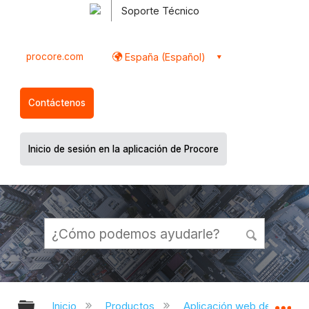
Soporte Técnico
procore.com
España (Español)
Contáctenos
Inicio de sesión en la aplicación de Procore
Expandir/contraer jerarquía global
Ex
Inicio
Productos
Aplicación web de Proco