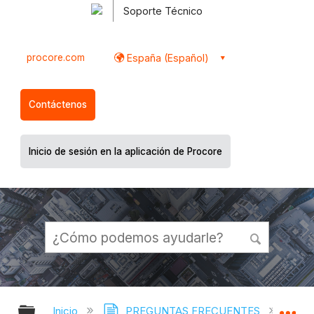
Soporte Técnico
procore.com
España (Español)
Contáctenos
Inicio de sesión en la aplicación de Procore
Expandir/contraer jerarquía global
Ex
Inicio
PREGUNTAS FRECUENTES
¿