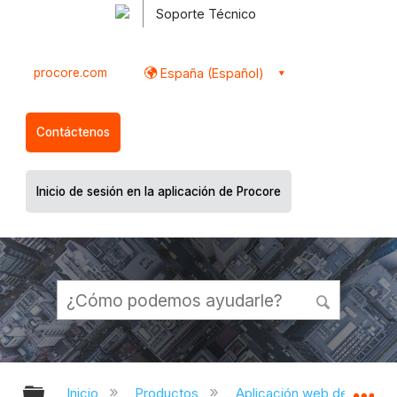
Soporte Técnico
procore.com
España (Español)
Contáctenos
Inicio de sesión en la aplicación de Procore
Expandir/contraer jerarquía global
Ex
Inicio
Productos
Aplicación web de Proco