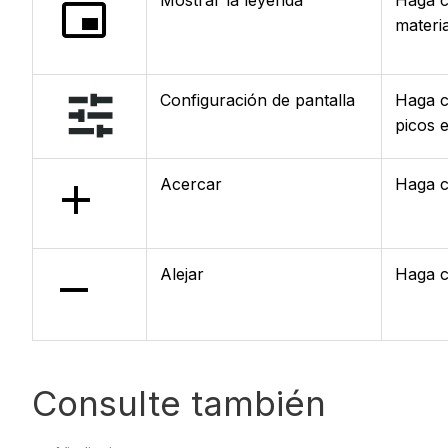
Mostrar la leyenda
Haga c
materia
Configuración de pantalla
Haga c
picos e
Acercar
Haga c
Alejar
Haga c
Consulte también