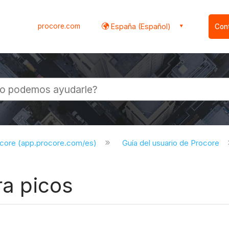
procore.com
España (Español)
Con
l
ocore (app.procore.com/es)
Guía del usuario de Procore
ra picos