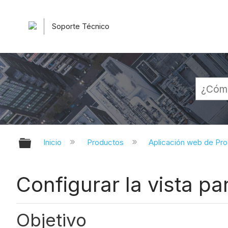
Soporte Técnico
Expandir/contraer jerarquía globa
Inicio
Productos
Aplicación web de Pr
Configurar la vista pa
Objetivo