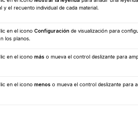
lic en el icono
Mostrar la leyenda
para añadir una leyenda 
l y el recuento individual de cada material.
lic en el icono
Configuración
de visualización para configu
n los planos.
lic en el icono
más
o mueva el control deslizante para ampl
lic en el icono
menos
o mueva el control deslizante para al