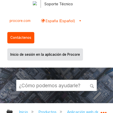
Soporte Técnico
procore.com
España (Español)
Contáctenos
Inicio de sesión en la aplicación de Procore
Expandir/contraer jerarquía global
Ex
Inicio
Productos
Aplicación web de Proco