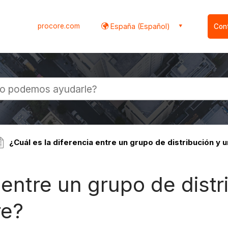
procore.com
España (Español)
Con
l
¿Cuál es la diferencia entre un grupo de distribución y u
 entre un grupo de distr
re?