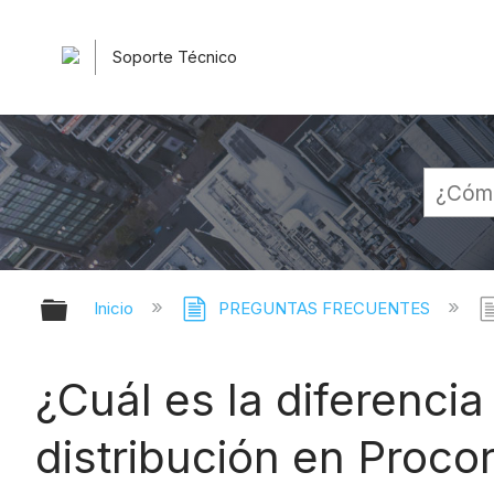
Soporte Técnico
Expandir/contraer jerarquía globa
Inicio
PREGUNTAS FRECUENTES
¿Cuál es la diferencia
distribución en Proco