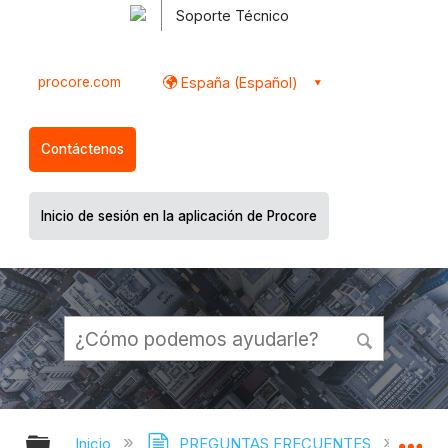
Soporte Técnico
procore.com
España (Español)
Contáctenos
Inicio de sesión en la aplicación de Procore
Expandir/contraer jerarquía global
Ex
Inicio
PREGUNTAS FRECUENTES
¿