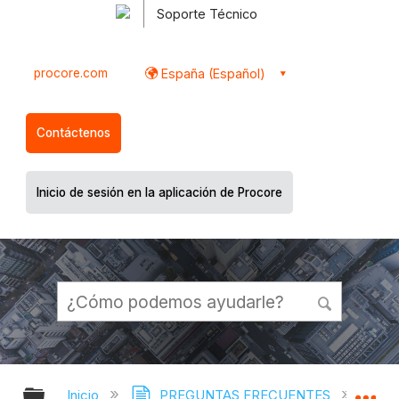
Soporte Técnico
procore.com
España (Español)
Contáctenos
Inicio de sesión en la aplicación de Procore
Expandir/contraer jerarquía global
Ex
Inicio
PREGUNTAS FRECUENTES
¿