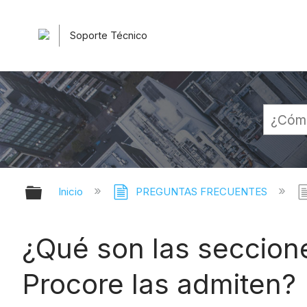
Soporte Técnico
Expandir/contraer jerarquía globa
Inicio
PREGUNTAS FRECUENTES
¿Qué son las seccion
Procore las admiten?