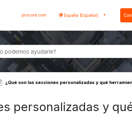
procore.com
España (Español)
Con
l
¿Qué son las secciones personalizadas y qué herramien
es personalizadas y qu