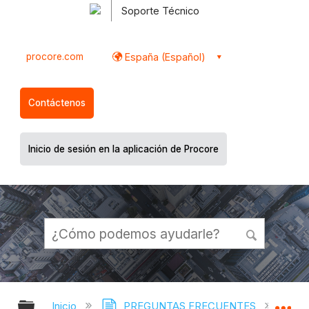
Soporte Técnico
procore.com
España (Español)
Contáctenos
Inicio de sesión en la aplicación de Procore
Expandir/contraer jerarquía global
Ex
Inicio
PREGUNTAS FRECUENTES
¿