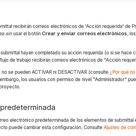
bmittal recibirán correos electrónicos de 'Acción requerida' de P
rea
sin
usar el botón
Crear y enviar correos electrónicos
, lo
n submittal hayan completado su acción requerida (o si se hace c
el flujo de trabajo recibirán correos electrónicos de "Acción requ
da" no se pueden ACTIVAR ni DESACTIVAR (consulte
¿Por qué no
n embargo, los usuarios con permiso de nivel "Administrador" pue
 proyecto.
o predeterminada
correo electrónico predeterminada de los elementos de submittal
yecto puede cambiar esta configuración. Consulte
Ajustes de con