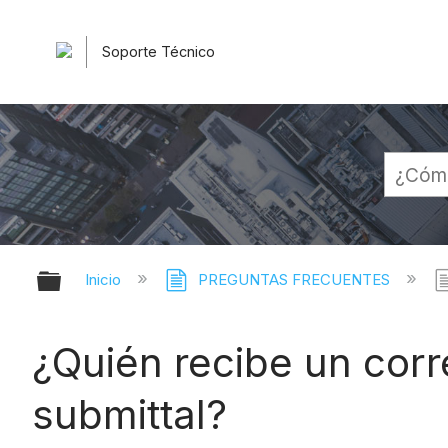
Soporte Técnico
Expandir/contraer jerarquía globa
Inicio
PREGUNTAS FRECUENTES
¿Quién recibe un corr
submittal?