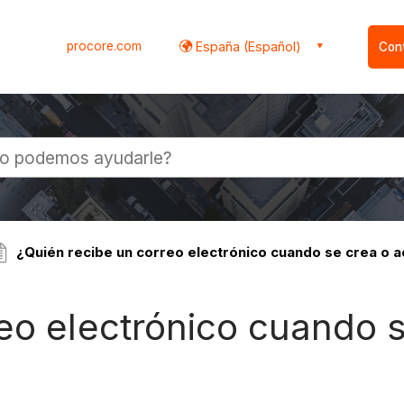
procore.com
España (Español)
Con
l
¿Quién recibe un correo electrónico cuando se crea o ac
eo electrónico cuando s