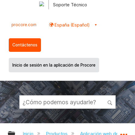
Soporte Técnico
procore.com
España (Español)
Contáctenos
Inicio de sesión en la aplicación de Procore
Expandir/contraer jerarquía global
Ex
Inicio
Productos
Aplicación web de Proco