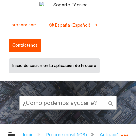
Soporte Técnico
procore.com
España (Español)
Contáctenos
Inicio de sesión en la aplicación de Procore
Expandir/contraer jerarquía global
Ex
Inicio
Procore móvil (iOS)
Aplicación Procor