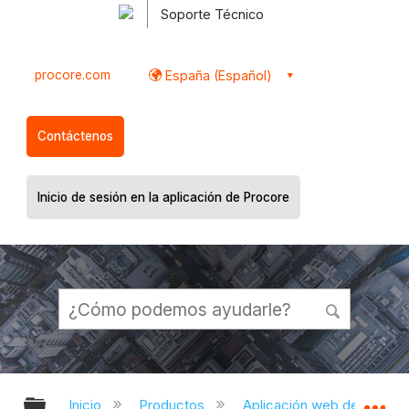
Soporte Técnico
procore.com
España (Español)
Contáctenos
Inicio de sesión en la aplicación de Procore
Expandir/contraer jerarquía global
Ex
Inicio
Productos
Aplicación web de Proco