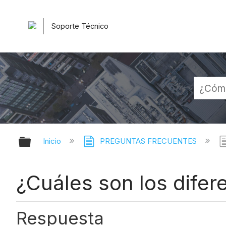
Soporte Técnico
Expandir/contraer jerarquía globa
Inicio
PREGUNTAS FRECUENTES
¿Cuáles son los difer
Respuesta