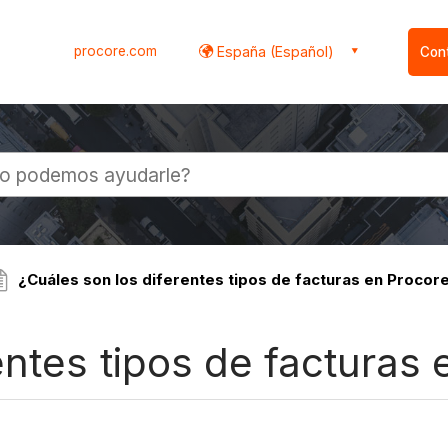
procore.com
España (Español)
Con
l
¿Cuáles son los diferentes tipos de facturas en Procor
entes tipos de facturas