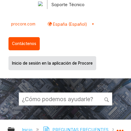
Soporte Técnico
procore.com
España (Español)
Contáctenos
Inicio de sesión en la aplicación de Procore
Expandir/contraer jerarquía global
Ex
Inicio
PREGUNTAS FRECUENTES
¿