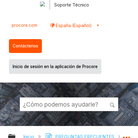
Soporte Técnico
procore.com
España (Español)
Contáctenos
Inicio de sesión en la aplicación de Procore
Expandir/contraer jerarquía global
Ex
Inicio
PREGUNTAS FRECUENTES
¿