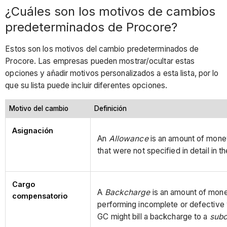
¿Cuáles son los motivos de cambios
predeterminados de Procore?
Estos son los motivos del cambio predeterminados de
Procore. Las empresas pueden mostrar/ocultar estas
opciones y añadir motivos personalizados a esta lista, por lo
que su lista puede incluir diferentes opciones.
Motivo del cambio
Definición
Asignación
An
Allowance
is an amount of money 
that were not specified in detail in t
Cargo
A
Backcharge
is an amount of money
compensatorio
performing incomplete or defective
GC might bill a backcharge to a
subc