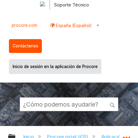
Soporte Técnico
procore.com
España (Español)
Contáctenos
Inicio de sesión en la aplicación de Procore
Expandir/contraer jerarquía global
Ex
Inicio
Procore móvil (iOS)
Aplicación Procor