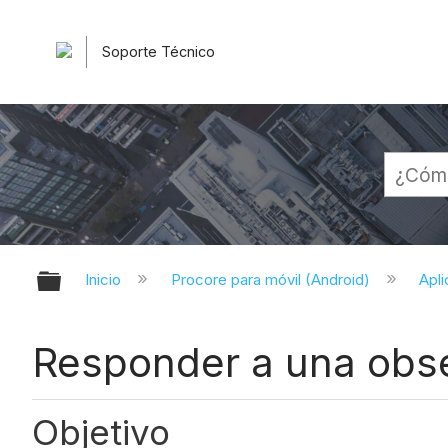
Soporte Técnico
Expandir/contraer jerarquía globa
Inicio
Procore para móvil (Android)
Apli
Responder a una obse
Objetivo