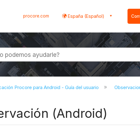
procore.com
España (Español)
Con
l
cación Procore para Android - Guía del usuario
Observacio
rvación (Android)