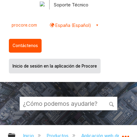
Soporte Técnico
procore.com
España (Español)
Contáctenos
Inicio de sesión en la aplicación de Procore
Expandir/contraer jerarquía global
Ex
Inicio
Productos
Aplicación web de Proco