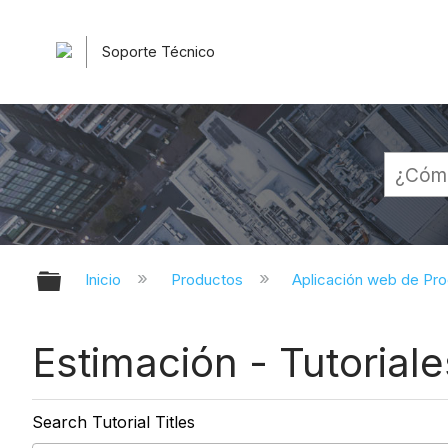
Soporte Técnico
Expandir/contraer jerarquía globa
Inicio
Productos
Aplicación web de Pr
Estimación - Tutoriale
Search Tutorial Titles