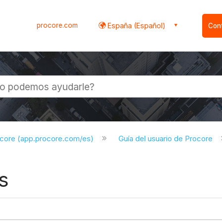
procore.com
España (Español)
Con
l
ocore (app.procore.com/es)
Guía del usuario de Procore
s