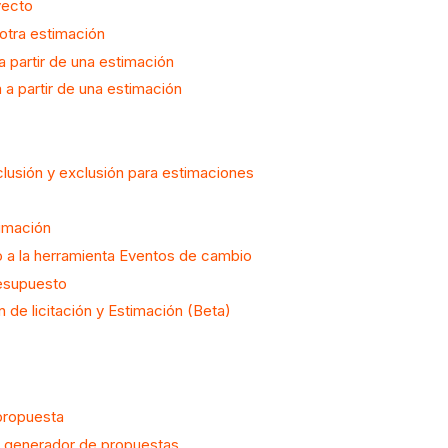
yecto
otra estimación
 a partir de una estimación
a partir de una estimación
clusión y exclusión para estimaciones
timación
o a la herramienta Eventos de cambio
resupuesto
n de licitación y Estimación (Beta)
 propuesta
l generador de propuestas