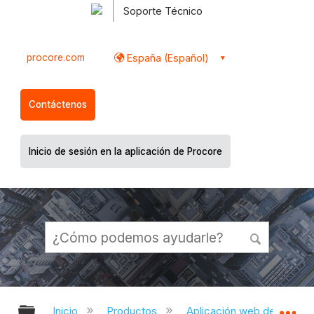
Soporte Técnico
procore.com
España (Español)
Contáctenos
Inicio de sesión en la aplicación de Procore
Expandir/contraer jerarquía global
Ex
Inicio
Productos
Aplicación web de Proco