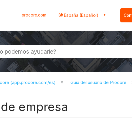
procore.com
España (Español)
Con
l
ocore (app.procore.com/es)
Guía del usuario de Procore
e de empresa