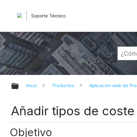
Soporte Técnico
Expandir/contraer jerarquía globa
Inicio
Productos
Aplicación web de Pr
Añadir tipos de cost
Objetivo