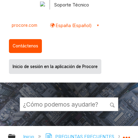
Soporte Técnico
procore.com
España (Español)
Contáctenos
Inicio de sesión en la aplicación de Procore
Expandir/contraer jerarquía global
Ex
Inicio
PREGUNTAS FRECUENTES
¿