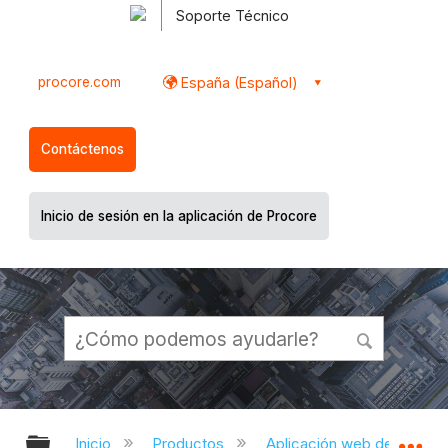
Soporte Técnico
procore.com
España (Español)
Contáctenos
Inicio de sesión en la aplicación de Procore
Expandir/contraer jerarquía global
Ex
Inicio
Productos
Aplicación web de Proco