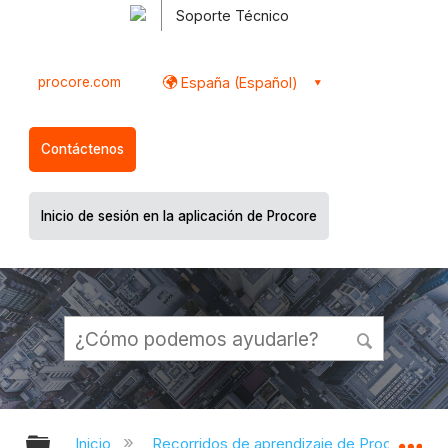
Soporte Técnico
procore.com
España (Español)
Contáctenos
Inicio de sesión en la aplicación de Procore
Expandir/contraer jerarquía global
Ex
Inicio
Recorridos de aprendizaje de Procore