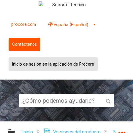
Soporte Técnico
procore.com
España (Español)
Contáctenos
Inicio de sesión en la aplicación de Procore
Expandir/contraer jerarquía global
Ex
Inicio
Versiones del producto
Notas de 