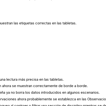
estran las etiquetas correctas en las tabletas.
una lectura más precisa en las tabletas.
ón ahora se muestran correctamente de borde a borde.
eña ya no borra los datos introducidos en algunos escenarios.
ervaciones ahora probablemente se establezca en las Observacio
oquea al contraer o filtrar una sección de disciplina mientras se d