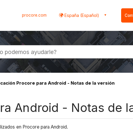
procore.com
España (Español)
Con
l
icación Procore para Android - Notas de la versión
ra Android - Notas de l
alizados en Procore para Android.