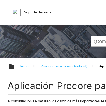
Soporte Técnico
Expandir/contraer jerarquía globa
Inicio
Procore para móvil (Android)
Apl
Aplicación Procore pa
A continuación se detallan los cambios más importantes re