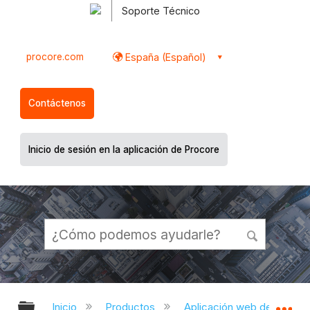
Soporte Técnico
procore.com
España (Español)
Contáctenos
Inicio de sesión en la aplicación de Procore
Expandir/contraer jerarquía global
Ex
Inicio
Productos
Aplicación web de Proco