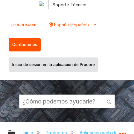
Soporte Técnico
procore.com
España (Español)
Contáctenos
Inicio de sesión en la aplicación de Procore
Expandir/contraer jerarquía global
Ex
Inicio
Productos
Aplicación web de Proco