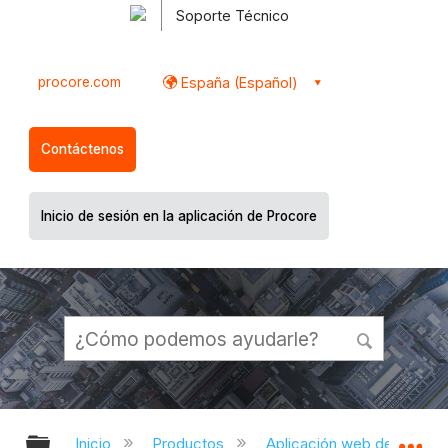
Soporte Técnico
procore.com
España (Español)
Contáctenos
Inicio de sesión en la aplicación de Procore
Expandir/contraer jerarquía global
Ex
Inicio
Productos
Aplicación web de Proco