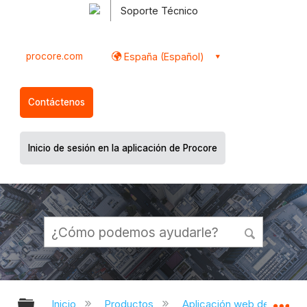
Soporte Técnico
procore.com
España (Español)
Contáctenos
Inicio de sesión en la aplicación de Procore
Expandir/contraer jerarquía global
Ex
Inicio
Productos
Aplicación web de Proco