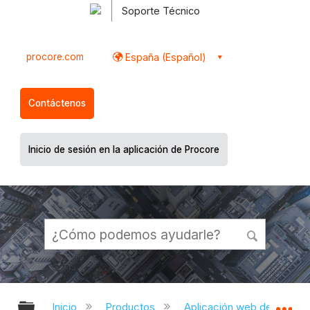
Soporte Técnico
procore.com
España (Español)
Contáctenos
Inicio de sesión en la aplicación de Procore
Expandir/contraer jerarquía global
Ex
Inicio
Productos
Aplicación web de Proco