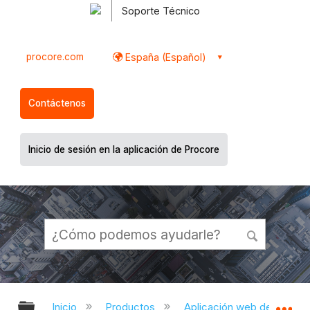
Soporte Técnico
procore.com
España (Español)
Contáctenos
Inicio de sesión en la aplicación de Procore
Expandir/contraer jerarquía global
Ex
Inicio
Productos
Aplicación web de Proco