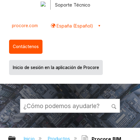
Soporte Técnico
procore.com
España (Español)
Contáctenos
Inicio de sesión en la aplicación de Procore
Expandir/contraer jerarquía global
Inicio
Productos
Procore BIM