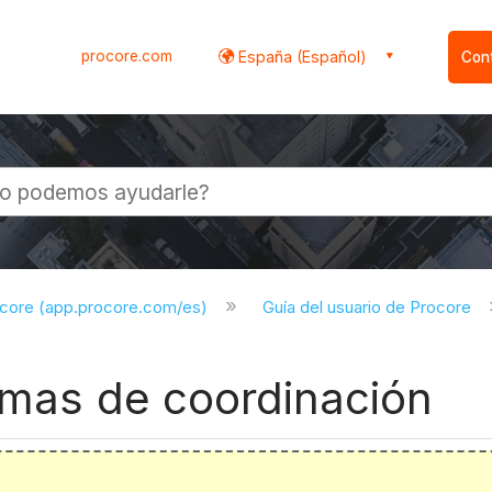
procore.com
España (Español)
Con
l
ocore (app.procore.com/es)
Guía del usuario de Procore
lemas de coordinación