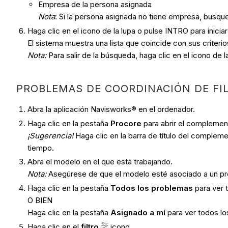
Empresa de la persona asignada
Nota
: Si la persona asignada no tiene empresa, busq
Haga clic en el icono de la lupa o pulse INTRO para inicia
El sistema muestra una lista que coincide con sus criter
Nota
:
Para salir de la búsqueda, haga clic en el icono de 
PROBLEMAS DE COORDINACIÓN DE FI
Abra la aplicación Navisworks® en el ordenador.
Haga clic en la pestaña
Procore
para abrir el complemen
¡Sugerencia!
Haga clic en la barra de título del complem
tiempo.
Abra el modelo en el que está trabajando.
Nota
:
Asegúrese de que el modelo esté asociado a un p
Haga clic en la pestaña
Todos los problemas
para ver 
O BIEN
Haga clic en la pestaña
Asignado a mí
para ver todos lo
Haga clic en el
filtro
icono