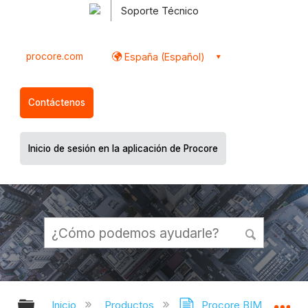
Soporte Técnico
procore.com
España (Español)
Contáctenos
Inicio de sesión en la aplicación de Procore
Expandir/contraer jerarquía global
Ex
Inicio
Productos
Procore BIM