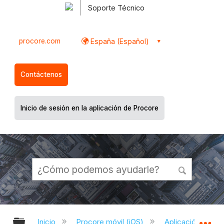
Soporte Técnico
procore.com
España (Español)
Contáctenos
Inicio de sesión en la aplicación de Procore
Expandir/contraer jerarquía global
Ex
Inicio
Procore móvil (iOS)
Aplicación Procor