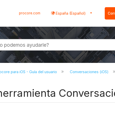
procore.com
España (Español)
Con
l
ocore para iOS - Guía del usuario
Conversaciones (iOS)
 herramienta Conversaci