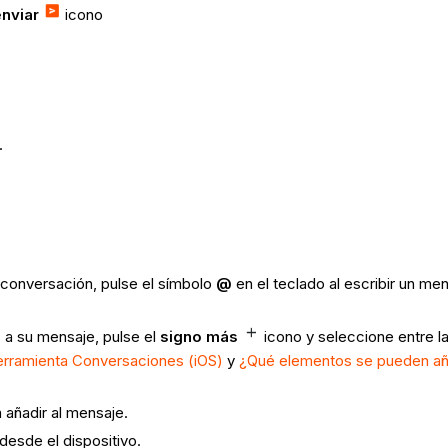
enviar
icono
.
 conversación, pulse el símbolo
@
en el teclado al escribir un m
s a su mensaje, pulse el
signo más
icono
y seleccione entre l
herramienta Conversaciones (iOS)
y
¿Qué elementos se pueden aña
 añadir al mensaje.
s desde el dispositivo.