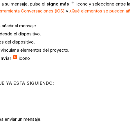
s a su mensaje, pulse el
signo más
icono
y seleccione entre l
herramienta Conversaciones (iOS)
y
¿Qué elementos se pueden aña
 añadir al mensaje.
s desde el dispositivo.
vos del dispositivo.
o vincular a elementos del proyecto.
enviar
icono
E YA ESTÁ SIGUIENDO:
.
ea enviar un mensaje.