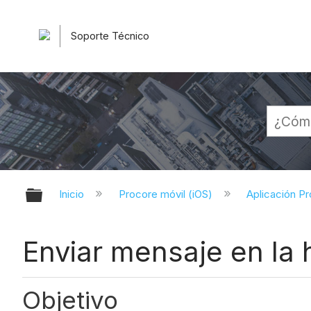
Soporte Técnico
Expandir/contraer jerarquía globa
Inicio
Procore móvil (iOS)
Aplicación Pr
Enviar mensaje en la
Objetivo