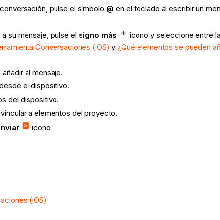
 conversación, pulse el símbolo
@
en el teclado al escribir un m
s a su mensaje, pulse el
signo más
icono
y seleccione entre l
herramienta Conversaciones (iOS)
y
¿Qué elementos se pueden aña
 añadir al mensaje.
s desde el dispositivo.
vos del dispositivo.
o vincular a elementos del proyecto.
enviar
icono
saciones (iOS)