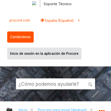
Soporte Técnico
procore.com
España (Español)
Contáctenos
Inicio de sesión en la aplicación de Procore
Expandir/contraer jerarquía global
Ex
Inicio
Procore para móvil (Android)
Aplicac