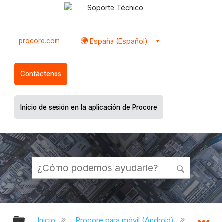
Soporte Técnico
procore.com
España (Español)
Contáctenos
Inicio de sesión en la aplicación de Procore
Expandir/contraer jerarquía global
Ex
Inicio
Procore para móvil (Android)
Aplicac