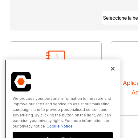
Aplicación Procore para
Aplic
Android: introducción
An
We process your personal information to measure and
improve our sites and service, to assist our marketing
campaigns and to provide personalised content and
advertising. By clicking the button on the right, you can
exercise your privacy rights. For more information see
our privacy notice
Cookie Notice