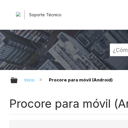
Soporte Técnico
Expandir/contraer jerarquía globa
Inicio
Procore para móvil (Android)
Procore para móvil (A