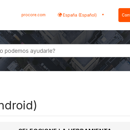
procore.com
España (Español)
Con
l
ndroid)