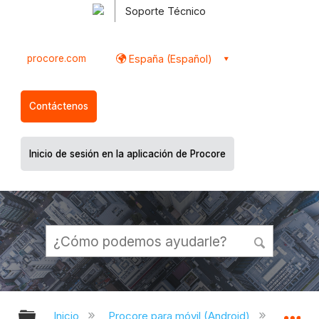
Soporte Técnico
procore.com
España (Español)
Contáctenos
Inicio de sesión en la aplicación de Procore
Expandir/contraer jerarquía global
Ex
Inicio
Procore para móvil (Android)
Aplicac