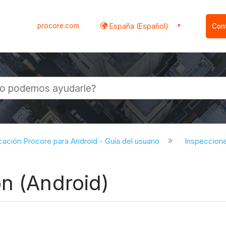
procore.com
España (Español)
Con
l
cación Procore para Android - Guía del usuario
Inspeccion
n (Android)