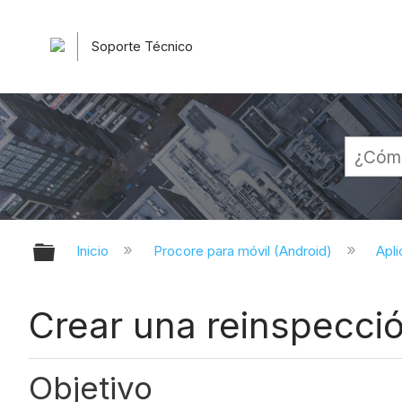
Soporte Técnico
Expandir/contraer jerarquía globa
Inicio
Procore para móvil (Android)
Apli
Crear una reinspecció
Objetivo