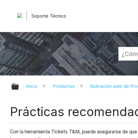
Soporte Técnico
Expandir/contraer jerarquía globa
Inicio
Productos
Aplicación web de Pr
Prácticas recomendad
Con la herramienta Tickets T&M, puede asegurarse de que t