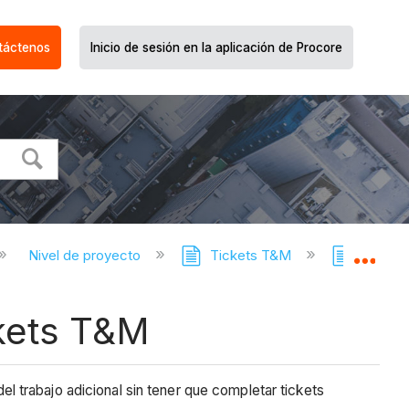
táctenos
Inicio de sesión en la aplicación de Procore
Nivel de proyecto
Tickets T&M
Tickets
Expa
kets T&M
 trabajo adicional sin tener que completar tickets