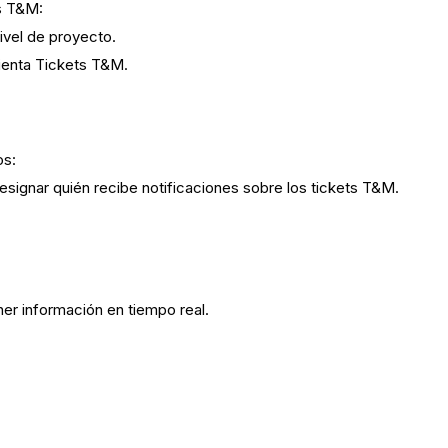
ts T&M:
ivel de proyecto.
ienta Tickets T&M.
os:
esignar quién recibe notificaciones sobre los tickets T&M.
er información en tiempo real.