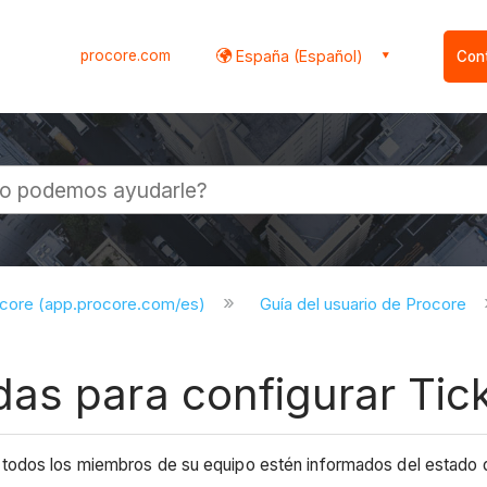
procore.com
España (Español)
Con
l
ocore (app.procore.com/es)
Guía del usuario de Procore
as para configurar Tic
odos los miembros de su equipo estén informados del estado del