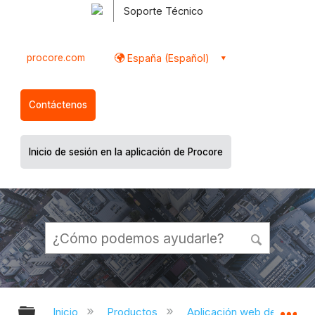
Soporte Técnico
procore.com
España (Español)
Contáctenos
Inicio de sesión en la aplicación de Procore
Expandir/contraer jerarquía global
Ex
Inicio
Productos
Aplicación web de Proco